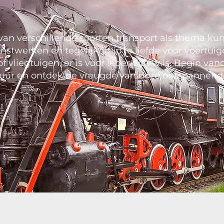
an verschillende soorten transport als thema kun
twerken en tegelijkertijd je liefde voor voertuig
 of vliegtuigen, er is voor ieder wat wils. Begin v
uur en ontdek de vreugde van deze ontspannend