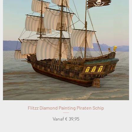
Flitzz Diamond Painting Piraten Schip
Verkoopprijs
Vanaf
€ 39,95