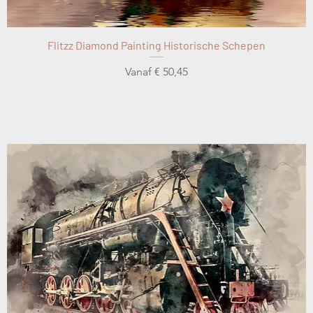
Flitzz Diamond Painting Historische Schepen
Verkoopprijs
Vanaf
€ 50,45