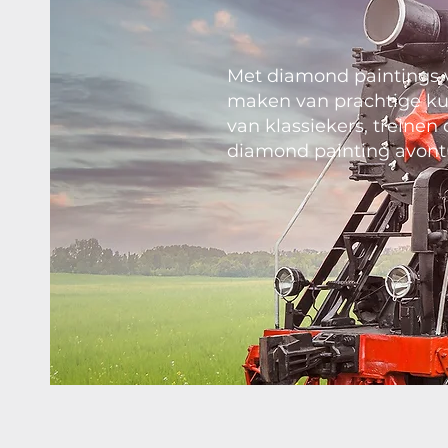
Met diamond paintings v
maken van prachtige kuns
van klassiekers, treinen
diamond painting avont