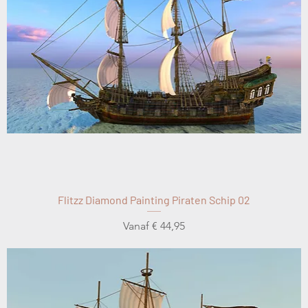
Flitzz Diamond Painting Piraten Schip 02
Verkoopprijs
Vanaf
€ 44,95