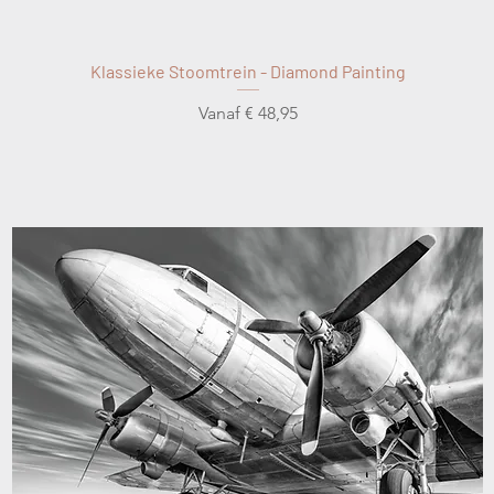
Klassieke Stoomtrein - Diamond Painting
Verkoopprijs
Vanaf
€ 48,95