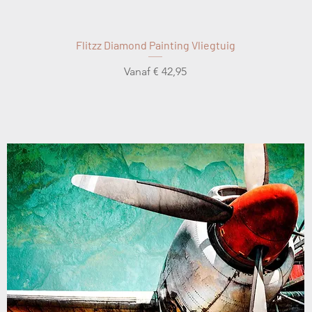
Flitzz Diamond Painting Vliegtuig
Verkoopprijs
Vanaf
€ 42,95