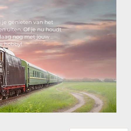
 je genieten van het
en uiten. Of je nu houdt
andaag nog met jouw
e hobby!