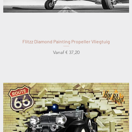
Flitzz Diamond Painting Propeller Vliegtuig
Verkoopprijs
Vanaf
€ 37,20