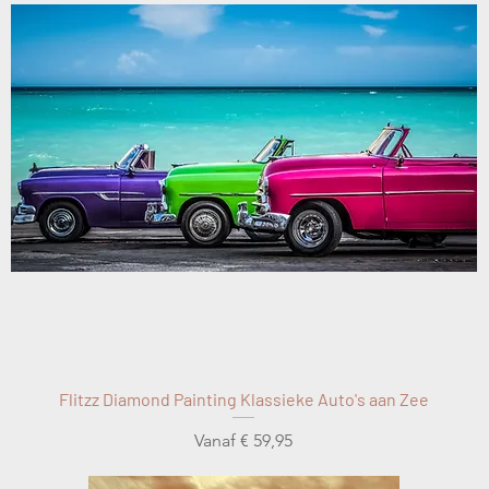
Flitzz Diamond Painting Klassieke Auto's aan Zee
Verkoopprijs
Vanaf
€ 59,95