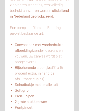
vierkanten steentjes, een volledig
bedrukt canvas en worden
uitsluitend
in Nederland geproduceerd
.
Een compleet Diamond Painting
pakket bestaande uit:
Canvasdoek met voorbedrukte
afbeelding
(zonder kreukels en
vouwen, uw canvas wordt plat
aangeleverd)
Bijbehorende steentjes
(10 á 15
procent extra, in handige
afsluitbare cupjes)
Schudbakje met smalle tuit
Soft grip
Pick-up pen
2 grote stukken wax
Puntpincet