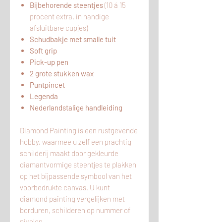
Bijbehorende steentjes
(10 á 15
procent extra, in handige
afsluitbare cupjes)
Schudbakje met smalle tuit
Soft grip
Pick-up pen
2 grote stukken wax
Puntpincet
Legenda
Nederlandstalige handleiding
Diamond Painting is een rustgevende
hobby, waarmee u zelf een prachtig
schilderij maakt door gekleurde
diamantvormige steentjes te plakken
op het bijpassende symbool van het
voorbedrukte canvas. U kunt
diamond painting vergelijken met
borduren, schilderen op nummer of
pixelen.