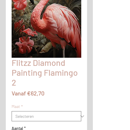
Flitzz Diamond
Painting Flamingo
2
Verkoopprijs
Vanaf
€62,70
Maat
*
Aantal
*